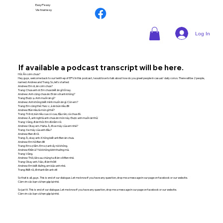
Easy Peasy
Vietnamesy
Log In
If available a podcast transcript will be here.
Hỏi: Ăn cơm chưa?
Hey guys, welcome back to our tenth ep of EPV. In this podcast, I would love to talk about how do you greet people in casual/ daily convo. There will be 2 people,
named: Andrew and Trang. So, let’s started:
Andrew: Em ơi, ăn cơm chưa?
Trang: Chưa anh ơi. Em chưa biết ăn gì tối nay.
Andrew: Anh cũng chưa ăn. Đi ăn với anh không?
Trang: Được ạ. Anh muốn ăn gì?
Andrew: Anh không biết mình muốn ăn gì. Còn em?
Trang: Em cũng thế. Haizz, à ăn bún riêu đi!!
Andrew: Bún riêu là món gì thế?
Trang: Trời ơi, bún riêu cua có cua, đậu rán, cà chua đó.
Andrew: À, anh nghĩ là anh chưa ăn món này. Được anh muốn ăn thử.
Trang: Vâng, đi ăn thôi. Em đói lắm rồi.
Andrew: Okay em. Haha. À, đi xe máy của em nhé?
Trang: Xe máy của anh đâu?
Andrew: Ben đi rồi.
Trang: À, okay anh. Không biết anh Ben ăn chưa.
Andrew: Em hỏi Ben đi!!
Trang: Em sợ lắm. Em sợ anh ấy nói không.
Andrew: Điên à? Nói không bình thường mà.
Trang: Vâng.
Andrew: Thôi, lần sau chúng ta đi ăn với Ben nhé.
Trang: Okay anh. Nào, đi ăn thôi!!!
Andrew: Em biết đường, em bảo anh nhé.
Trang: Biết rồi, đi nhanh lên anh ơi!!
So that is all, guys. This is end of our dialogue. Let me know if you have any question, drop me a message in our page on facebook or our website.
Cám ơn các bạn và hẹn gặp lại nhé.
So just it. This is end of our dialogue. Let me know if you have any question, drop me a message in our page on facebook or our website.
Cám ơn các bạn và hẹn gặp lại nhé.