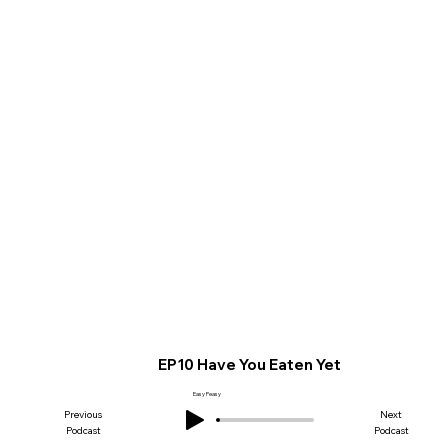
EP10 Have You Eaten Yet
Easy Peasy
Previous
Next
Podcast
Podcast