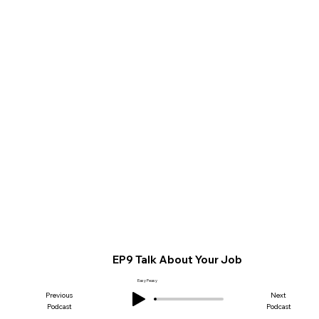
EP9 Talk About Your Job
Easy Peasy
Previous
Next
Podcast
Podcast