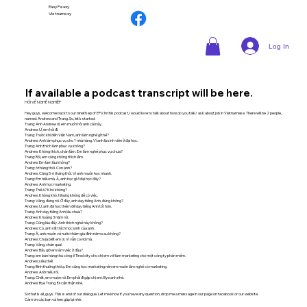
Easy Peasy
Vietnamesy
Log In
If available a podcast transcript will be here.
HỎI VỀ NGHỀ NGHIỆP
Hey guys, welcome back to our nineth ep of EPV. In this podcast, I would love to talk about how do you talk/ ask about job in Vietnamese. There will be 2 people,
named: Andrew and Trang. So, let’s started:
Trang: Anh Andrew ơi, em muốn hỏi anh cái này.
Andrew: Ừ, em hỏi đi.
Trang: Trước khi đến Việt Nam, anh làm nghề gì thế?
Andrew: Anh làm phục vụ cho 1 nhà hàng. Vì anh là sinh viên ở đại học.
Trang: Anh thích làm phục vụ không?
Andrew: Không thích, chán lắm. Em làm nghề phục vụ chưa?
Trang: Rồi, em cũng không thích lắm.
Andrew: Em làm lâu không?
Trang: 6 tháng thôi. Còn anh?
Andrew: Cũng 5-6 tháng thôi. Vì anh muốn học nhanh.
Trang: Em hiểu mà. À, anh học gì ở đại học đấy?
Andrew: Anh học marketing.
Trang: Thế à? Khó không?
Andrew: Không khó. Nhưng không dễ có việc.
Trang: Vâng, đúng rồi. Ở đây, anh dạy tiếng Anh, đúng không?
Andrew: Ừ, anh đã học thêm để dạy tiếng Anh tốt hơn.
Trang: Anh dạy tiếng Anh lâu chưa?
Andrew: Khoảng 3 năm rồi.
Trang: Cũng lâu đấy. Anh thích nghề này không?
Andrew: Có, anh rất thích học sinh của anh.
Trang: À, anh muốn về nước thăm gia đình năm sau không?
Andrew: Chưa biết em ơi. Vì vẫn covid mà.
Trang: Vâng, chán quá!
Andrew: Bây giờ em làm việc ở đâu?
Trang: em bán hàng thủ công ở Tired city cho chị em với làm marketing cho một công ty phần mềm.
Andrew: siêu thế!
Trang: Bình thường thôi ạ. Em cũng học marketing nên em muốn làm nghề có marketing.
Andrew: Anh hiểu rồi.
Trang: Chết, em muộn rồi. Em phải đi gặp chị em. Bye anh nhé.
Andrew: Bye Trang. Đi cẩn thận nhé.
So that is all, guys. This is end of our dialogue. Let me know if you have any question, drop me a message in our page on facebook or our website.
Cám ơn các bạn và hẹn gặp lại nhé.