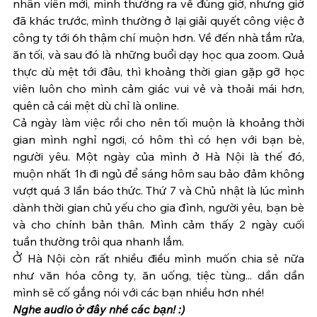
nhân viên mới, mình thường ra về đúng giờ, nhưng giờ 
đã khác trước, mình thường ở lại giải quyết công việc ở 
công ty tới 6h thậm chí muộn hơn. Về đến nhà tắm rửa, 
ăn tối, và sau đó là những buổi dạy học qua zoom. Quả 
thực dù mệt tới đâu, thì khoảng thời gian gặp gỡ học 
viên luôn cho mình cảm giác vui vẻ và thoải mái hơn, 
quên cả cái mệt dù chỉ là online. 
Cả ngày làm việc rồi cho nên tối muộn là khoảng thời 
gian mình nghỉ ngơi, có hôm thì có hẹn với bạn bè, 
người yêu. Một ngày của mình ở Hà Nội là thế đó, 
muộn nhất 1h đi ngủ để sáng hôm sau bảo đảm không 
vượt quá 3 lần báo thức. Thứ 7 và Chủ nhật là lúc mình 
dành thời gian chủ yếu cho gia đình, người yêu, bạn bè 
và cho chính bản thân. Mình cảm thấy 2 ngày cuối 
tuần thường trôi qua nhanh lắm.
Ở Hà Nội còn rất nhiều điều mình muốn chia sẻ nữa 
như văn hóa công ty, ăn uống, tiệc tùng... dần dần 
mình sẽ cố gắng nói với các bạn nhiều hơn nhé!
Nghe audio ở đây nhé các bạn! :)  