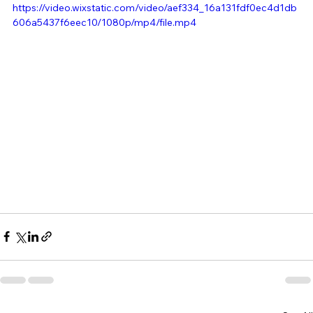
https://video.wixstatic.com/video/aef334_16a131fdf0ec4d1db
606a5437f6eec10/1080p/mp4/file.mp4