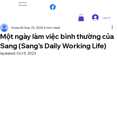
Easy Peasy
Vietnamesy
Log In
hxzac26
Sep 23, 2023
4 min read
Một ngày làm việc bình thường của
Sang (Sang's Daily Working Life)
Updated:
Oct 5, 2023