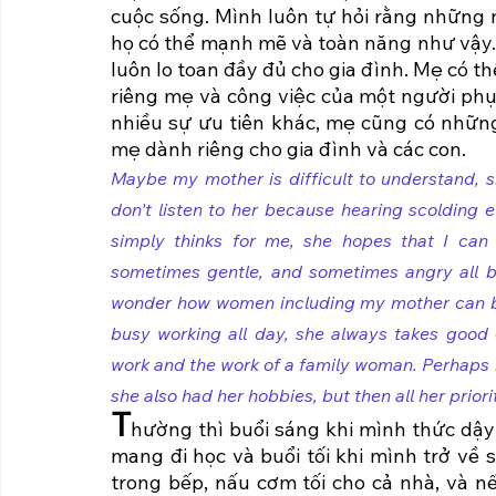
cuộc sống. Mình luôn tự hỏi rằng những 
họ có thể mạnh mẽ và toàn năng như vậy.
luôn lo toan đầy đủ cho gia đình. Mẹ có th
riêng mẹ và công việc của một người phụ n
nhiều sự ưu tiên khác, mẹ cũng có những
mẹ dành riêng cho gia đình và các con. 
Maybe my mother is difficult to understand, s
don't listen to her because hearing scolding e
simply thinks for me, she hopes that I can
sometimes gentle, and sometimes angry all be
wonder how women including my mother can be 
busy working all day, she always takes good 
work and the work of a family woman. Perhaps be
she also had her hobbies, but then all her prior
T
hường thì buổi sáng khi mình thức dậy
mang đi học và buổi tối khi mình trở về
trong bếp, nấu cơm tối cho cả nhà, và n