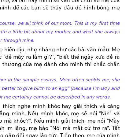
 mẹ, và lần này mình sẽ viết đôi chút về mẹ của 
ình để các bạn sẽ thấy đâu đó hình bóng mẹ 
se, we all think of our mom. This is my first time 
rite a little bit about my mother and what she always 
r through mine.
 hiền dịu, nhẹ nhàng như các bài văn mẫu. Mẹ 
ẻ mày ra làm gì?”, “biết thế ngày xưa đẻ ra 
h thương của mẹ dành cho mình thì chắc chắn 
her in the sample essays. Mom often scolds me, she 
s better to give birth to an egg" (because I'm lazy and 
 for me certainly cannot be described in any words.
thích nghe mình khóc hay giải thích và càng 
ng mình. Nếu mình khóc, mẹ sẽ nói “Nín” và 
 mà khóc?”. Nếu mình giải thích, mẹ nói “Mày 
ình im lặng, mẹ bảo “Nói mà mặt cứ trơ ra”. Tất 
g gấp đôi ngay lập tức. Tiếp theo, mẹ của mình 