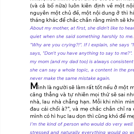
(và cả bố nữa) luôn kiên định về một nội
nguyên một chủ đề, một nội dung ở thì h
tháng khác để chắc chắn rằng mình sẽ khôn
About my mother, at first, she didn't like to he
quiet when she said something harshly to me. I
"Why are you crying?!". If I explain, she says 
says, "Don't you have anything to say to me?". O
my mom (and my dad too) is always consistent 
she can say a whole topic, a content in the pr
never make the same mistake again.
M
ình là người sẽ làm rất tốt nếu ở một 
căng thẳng và tự nhiên mọi thứ sẽ sai nh
nhà, lau nhà chẳng hạn. Mỗi khi nhìn mì
đau cái chổi à?”, và mẹ chắc chắn chỉ ra
mình có hì hục lau dọn thì cũng khó để mẹ 
I'm the kind of person who would do very well i
stressed and naturally everything would go 