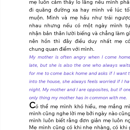
mẹ luôn cảm thấy lo lắng nếu mình phải
đi quãng đường xa hay mình về lúc tối
muộn. Mình và mẹ hầu như trái ngược
nhau nhưng nếu có một ngày mình tự
nhận bản thân lười biếng và chẳng làm gì
nên hồn thì đây điều duy nhất mẹ có
chung quan điểm với mình. 
My mother is often angry when I come home
late, but she is also the one who always waits
for me to come back home and asks if I want to
into the house, she always feels worried if I 
night. My mother and I are opposites, but if one
only thing my mother has in common with me.
C
ó thể mẹ mình khó hiểu, mẹ mắng mìn
mình cũng nghe lời mẹ bởi ngày nào cũng
mình luôn biết rằng đơn giản mẹ luôn ng
Mẹ mình cũng có khi nhẹ nhàng, có khi g