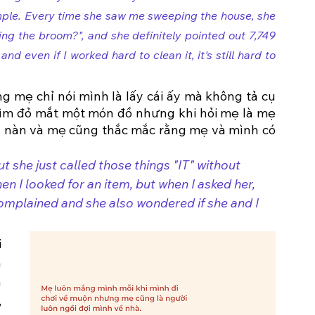
ple. Every time she saw me sweeping the house, she 
ng the broom?", and she definitely pointed out 7,749 
d even if I worked hard to clean it, it's still hard to 
 mẹ chỉ nói mình là lấy cái ấy mà không tả cụ 
tìm đỏ mắt một món đồ nhưng khi hỏi mẹ là mẹ 
àn nàn và mẹ cũng thắc mắc rằng mẹ và mình có 
t she just called those things "IT" without 
n I looked for an item, but when I asked her, 
omplained and she also wondered if she and I 
 
 
 
 