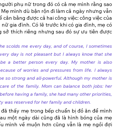
người phụ nữ trong đó có cả mẹ mình rằng sao 
 Mẹ mình dù bận rộn đi làm cả ngày nhưng vẫn 
ể cân bằng được cả hai công việc: công việc của 
ữ gia đình. Có lẽ trước khi có gia đình, mẹ có 
 sở thích riêng nhưng sau đó sự ưu tiên được 
he scolds me every day, and of course, I sometimes 
very day is not pleasant but I always know that she 
 be a better person every day. My mother is also 
cause of worries and pressures from life. I always 
so strong and all-powerful. Although my mother is 
care of the family. Mom can balance both jobs: her 
fore having a family, she had many other priorities, 
ity was reserved for her family and children. 
 đã thấy mẹ trong bếp chuẩn bị đồ ăn để mình 
 sau một ngày dài cũng đã là hình bóng của mẹ 
ếu mình về muộn hơn cũng vẫn là mẹ ngồi đợi 