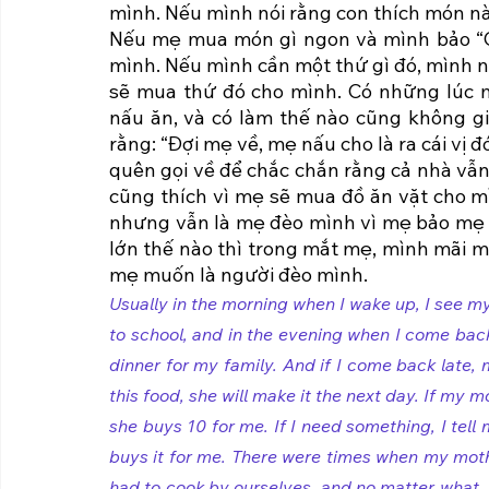
mình. Nếu mình nói rằng con thích món n
Nếu mẹ mua món gì ngon và mình bảo “Co
mình. Nếu mình cần một thứ gì đó, mình n
sẽ mua thứ đó cho mình. Có những lúc m
nấu ăn, và có làm thế nào cũng không g
rằng: “Đợi mẹ về, mẹ nấu cho là ra cái vị
quên gọi về để chắc chắn rằng cả nhà vẫn 
cũng thích vì mẹ sẽ mua đồ ăn vặt cho mì
nhưng vẫn là mẹ đèo mình vì mẹ bảo mẹ k
lớn thế nào thì trong mắt mẹ, mình mãi m
mẹ muốn là người đèo mình. 
Usually in the morning when I wake up, I see my
to school, and in the evening when I come back af
dinner for my family. And if I come back late, my 
this food, she will make it the next day. If my m
she buys 10 for me. If I need something, I tell
buys it for me. There were times when my moth
had to cook by ourselves, and no matter what, i