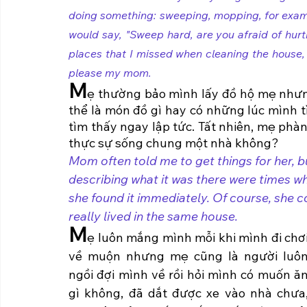
doing something: sweeping, mopping, for exam
would say, "Sweep hard, are you afraid of hurti
places that I missed when cleaning the house, an
please my mom.
M
ẹ thường bảo mình lấy đồ hộ mẹ nhưng
thể là món đồ gì hay có những lúc mình 
tìm thấy ngay lập tức. Tất nhiên, mẹ ph
thực sự sống chung một nhà không? 
Mom often told me to get things for her, bu
describing what it was there were times whe
she found it immediately. Of course, she c
really lived in the same house.
M
ẹ luôn mắng mình mỗi khi mình đi chơi
về muộn nhưng mẹ cũng là người luôn
ngồi đợi mình về rồi hỏi mình có muốn ăn
gì không, đã dắt được xe vào nhà chưa,