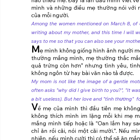
nào thiếu mẹ. Đây là lần đầu mình viết về
mình và những điều mẹ thường nói với m
của mỗi người.
Among the women mentioned on March 8, of cour
writing about my mother, and this time I will w
says to me so that you can also see your mothe
M
ẹ mình không giống hình ảnh người mẹ
thường mắng mình, mẹ thường thắc mắc “đ
quả trứng còn hơn” nhưng tình yêu, tìn
không ngôn từ hay bài văn nào tả được.  
My mom is not like the image of a gentle mot
often asks "why did I give birth to you?", "It wa
a bit useless). But her love and "tình thương" 
V
ề mẹ của mình thì đầu tiên mẹ không 
không thích mình im lặng mỗi khi mẹ mắ
mắng mình tiếp hoặc là “Oan lắm hay sao
chỉ ăn rồi cãi, nói một cãi mười.”. Nếu m
nhiên, nếu mình cười thì có thể sẽ ăn mắn