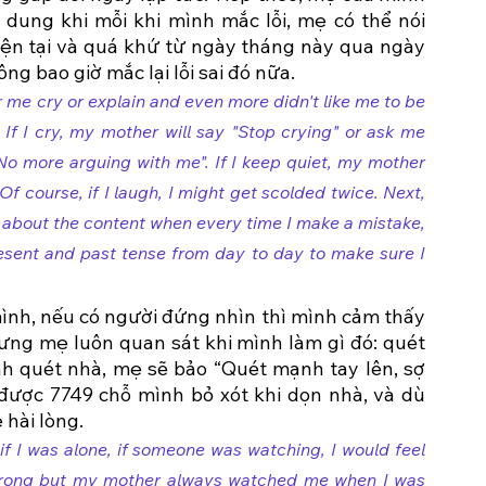
 dung khi mỗi khi mình mắc lỗi, mẹ có thể nói 
iện tại và quá khứ từ ngày tháng này qua ngày 
g bao giờ mắc lại lỗi sai đó nữa. 
ar me cry or explain and even more didn't like me to be 
f I cry, my mother will say "Stop crying" or ask me 
"No more arguing with me". If I keep quiet, my mother 
f course, if I laugh, I might get scolded twice. Next, 
about the content when every time I make a mistake, 
esent and past tense from day to day to make sure I 
mình, nếu có người đứng nhìn thì mình cảm thấy 
ưng mẹ luôn quan sát khi mình làm gì đó: quét 
nh quét nhà, mẹ sẽ bảo “Quét mạnh tay lên, sợ 
 được 7749 chỗ mình bỏ xót khi dọn nhà, và dù 
hài lòng. 
f I was alone, if someone was watching, I would feel 
wrong but my mother always watched me when I was 