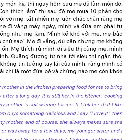
ày món kia thì ngay hôm sau mẹ đã làm món đó. 
n thích lắm” thì sau đó mẹ mua 10 phần cho 
ói với mẹ, tất nhiên mẹ luôn chắc chắn rằng mẹ 
ẹ đi vắng mấy ngày, mình và đứa em phải tự 
iống như mẹ làm. Mình kể khổ với mẹ, mẹ bảo 
 đó chứ sao”. Mẹ đi vắng, dù bận nhưng mẹ không 
ổn. Mẹ thích rủ mình đi siêu thị cùng mẹ, mình 
nh. Quãng đường từ nhà tới siêu thị ngắn thôi 
hông tin tưởng tay lái của mình, rằng mình có 
ãi chỉ là một đứa bé và chừng nào mẹ còn khỏe 
 mother in the kitchen preparing food for me to bring 
ter a long day, it is still her in the kitchen, cooking 
mother is still waiting for me. If I tell her that I like 
om buys something delicious and I say “I love it”, then 
 my mother, and of course, she always makes sure she 
er was away for a few days, my younger sister and I 
t was not like my mother did. I told my mother about 