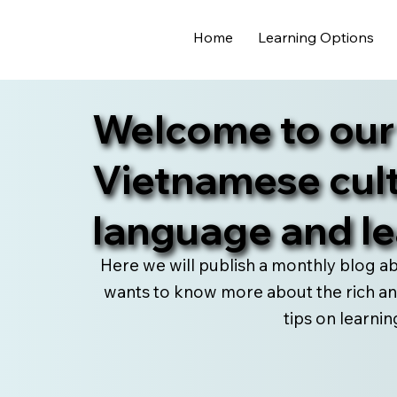
Home
Learning Options
Welcome to our
Vietnamese cult
language and le
Here we will publish a monthly blog a
wants to know more about the rich and
tips on learni