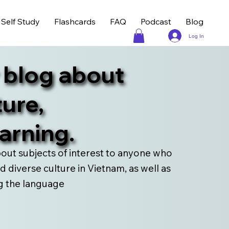
Self Study
Flashcards
FAQ
Podcast
Blog
Log In
 blog about
ure,
arning.
bout subjects of interest to anyone who
 diverse culture in Vietnam, as well as
ng the language