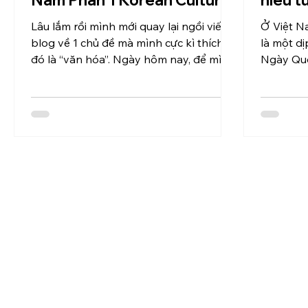
Nam Phần 1 Korean Cultural
hiểu t
Wave in Vietnam – The
thống
Lâu lắm rồi mình mới quay lại ngồi viết
Ở Việt N
Impact of Hallyu Part 1
blog về 1 chủ đề mà mình cực kì thích,
là một dị
đó là “văn hóa”. Ngày hôm nay, để mình
Ngày Quố
đưa các bạn quay...
đặc biệt 