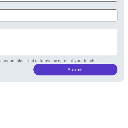
If you are requesting a student account please let us know the name of your teacher. 
Submit