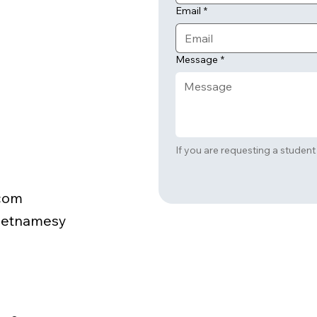
Email
*
Message
*
com
ietnamesy